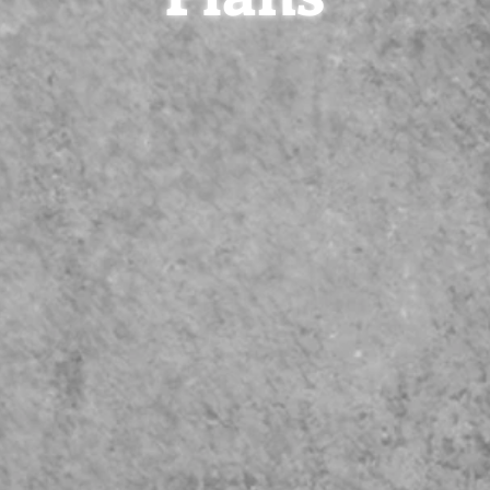
¥
ASK
大規模ホール
ル・ライブハウス等
INPUT 64ch
以内のライブ録音対応。
タイムコード同期や
マイク最大8ch対応。
稼働
tx)にで即日納品可能。
イベント規模、条
数 2名~