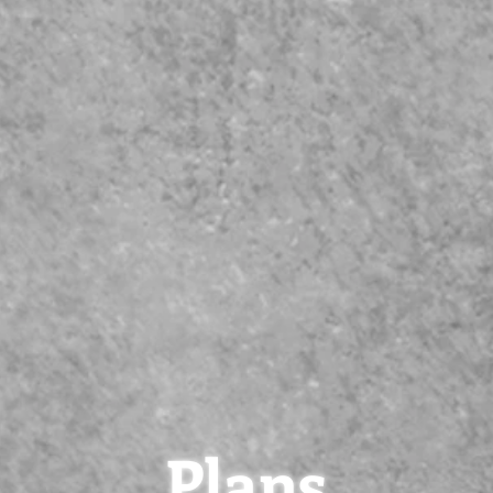
it/48kHz最大88ch、24bit/96kHz最大6
も対応し映像からのタイムコード同期やアナログ
を可能にしております。
ディエンスマイクをセッティングし、ライブ終
途受付ております。
ちろん他県でもお仕事お受けさせて頂きます。
Plans