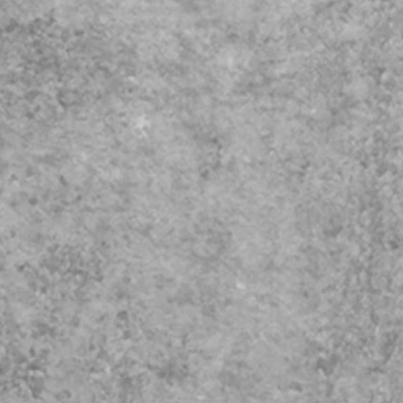
ASK
、野外イベント等
以上のライブ録音対応。
スプリッタ分岐対応。
人数、
件で金額の変動あり。