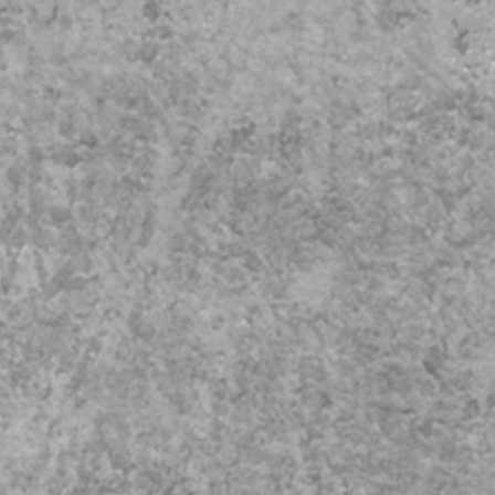
福岡国際会議場
マリンメッセ福岡
福岡サンパレス
​嘉穂劇場​
ichiko総合文化ホール
​等