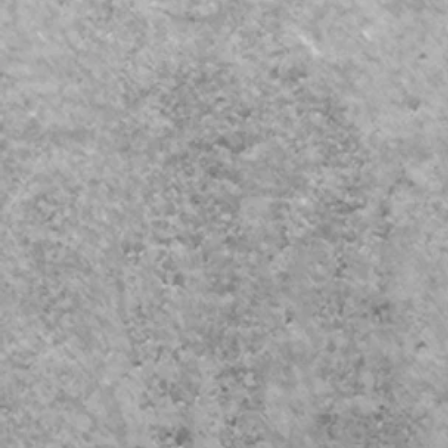
​¥
​小中規模ホー
INPUT 32ch
別途オーディエンス
ProTools(p
​稼働人