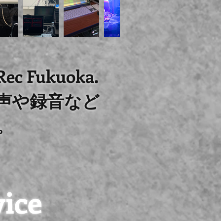
Fukuoka.
声や録音など
。
vice