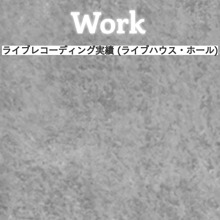
Work
ライブレコーディング実績 (ライブハウス・ホール)
Zepp Fukuoka
Drum Logos
みずほPayPayドーム
西日本総合展示場​​新館
ーホール
北九州ソレイユホール
i
​海の中道海浜公園 野外劇場