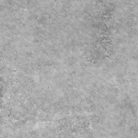
DANTEを軸とした24b
バックアップ録音に
ご要望に応じた録音
​会場に合わせたオー
​ライブミックスも別
福岡市内、県内はも