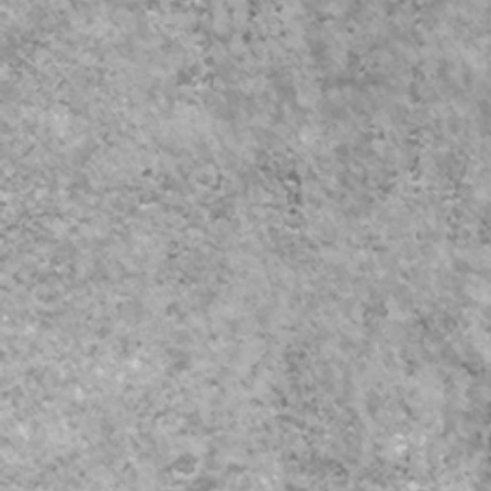
イムズホール
BeatStation
Gate's7
長崎稲佐山特設ステージ
​アクロス福岡シンフォニ
キャナルシティ劇場